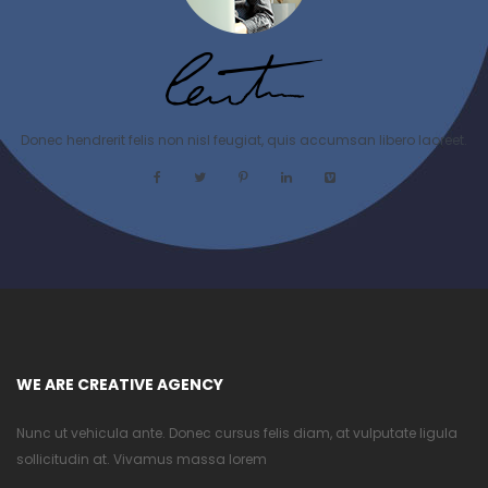
Donec hendrerit felis non nisl feugiat, quis accumsan libero laoreet.
WE ARE CREATIVE AGENCY
Nunc ut vehicula ante. Donec cursus felis diam, at vulputate ligula
sollicitudin at. Vivamus massa lorem