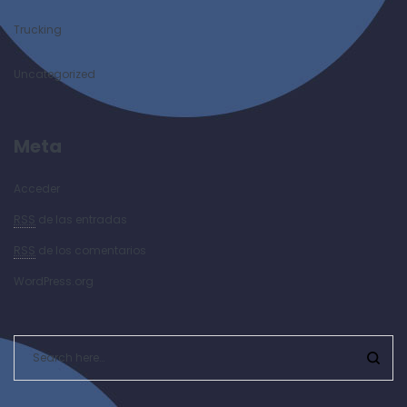
Trucking
Uncategorized
Meta
Acceder
RSS
de las entradas
RSS
de los comentarios
WordPress.org