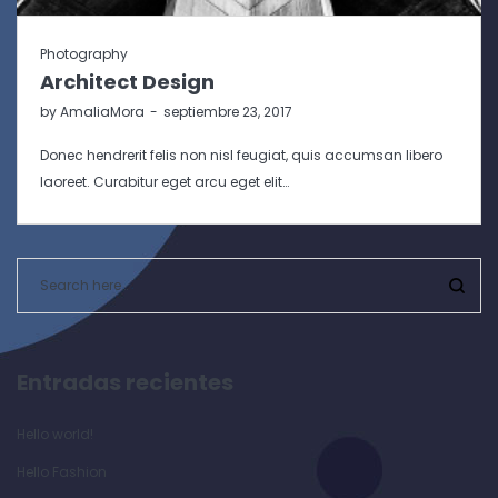
Photography
Architect Design
by
AmaliaMora
septiembre 23, 2017
Donec hendrerit felis non nisl feugiat, quis accumsan libero
laoreet. Curabitur eget arcu eget elit…
Entradas recientes
Hello world!
Hello Fashion