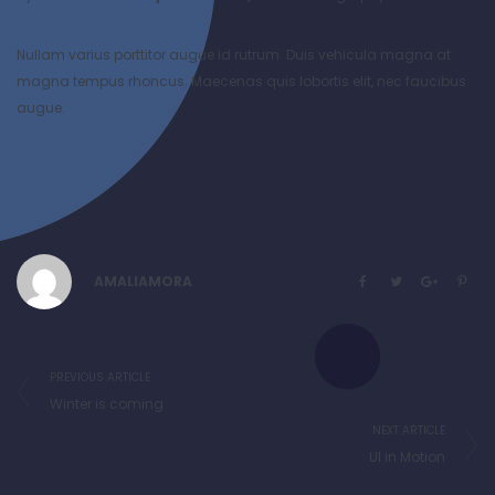
Nullam varius porttitor augue id rutrum. Duis vehicula magna at
magna tempus rhoncus. Maecenas quis lobortis elit, nec faucibus
augue.
AMALIAMORA
PREVIOUS ARTICLE
Winter is coming
NEXT ARTICLE
UI in Motion