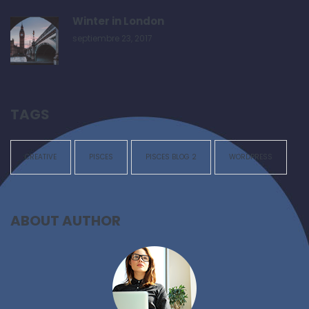
Winter in London
septiembre 23, 2017
TAGS
CREATIVE
PISCES
PISCES BLOG 2
WORDPRESS
ABOUT AUTHOR