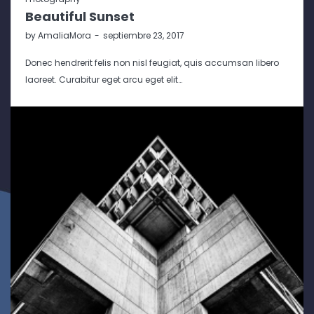
Beautiful Sunset
by
AmaliaMora
septiembre 23, 2017
Donec hendrerit felis non nisl feugiat, quis accumsan libero
laoreet. Curabitur eget arcu eget elit…