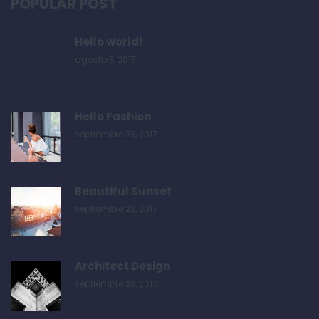
POPULAR POST
Hello world!
agosto 3, 2017
Hello Fashion
septiembre 23, 2017
Beautiful Sunset
septiembre 23, 2017
Architect Design
septiembre 23, 2017