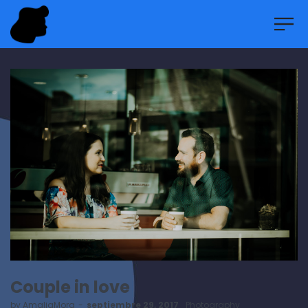
Couple in love
by
AmaliaMora
septiembre 29, 2017
Photography